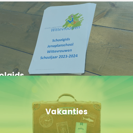
olgids
Vakanties